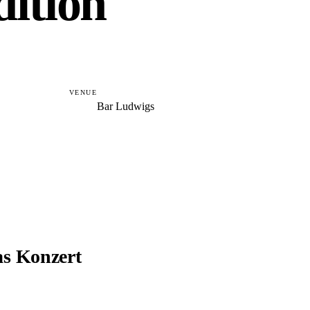
ition
VENUE
Bar Ludwigs
as Konzert