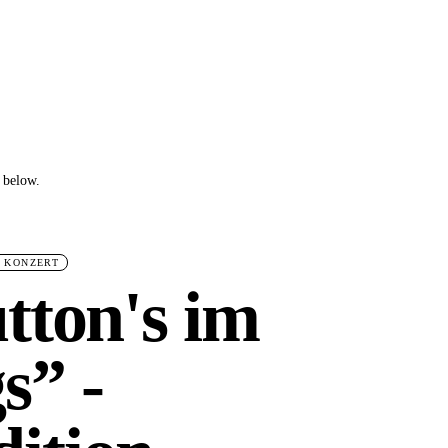
 below.
 KONZERT
tton's im
s” -