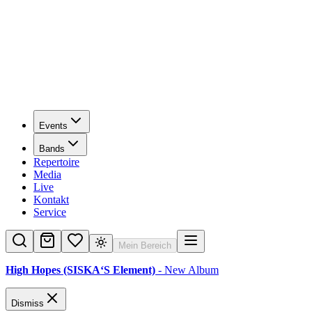
Events
Bands
Repertoire
Media
Live
Kontakt
Service
Mein Bereich
High Hopes (SISKA‘S Element)
- New Album
Dismiss