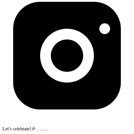
Let’s celebrate!🎉 . . .
…