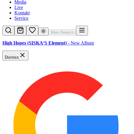
Media
Live
Kontakt
Service
Mein Bereich
High Hopes (SISKA‘S Element)
- New Album
Dismiss