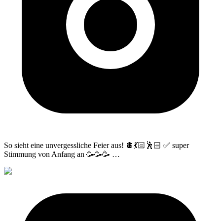
So sieht eine unvergessliche Feier aus! 🪩💃🏻🕺🏻 ✅ super
Stimmung von Anfang an 🥳🥳🥳
…