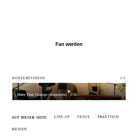
Vollständigen Set ansehen →
Fan werden
KONZERTVIDEOS
1
/
1
Make That Change (Accoustic)
·
0:58
LINE-UP
VENUE
PRAKTISCH
AUF DIESER SEITE
MEDIEN