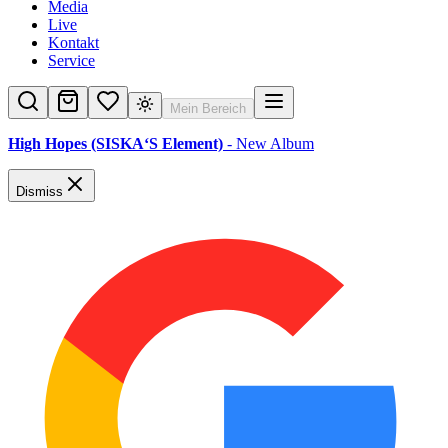
Media
Live
Kontakt
Service
Mein Bereich
High Hopes (SISKA‘S Element)
- New Album
Dismiss