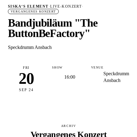
SISKA‘S ELEMENT
·
LIVE-KONZERT
·
VERGANGENES KONZERT
Bandjubiläum "The
ButtonBeFactory"
Speckdrumm Ansbach
FRI
SHOW
VENUE
20
Speckdrumm
16:00
Ansbach
SEP 24
ARCHIV
Vergangenes Konzert