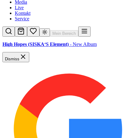
Media
Live
Kontakt
Service
Mein Bereich
High Hopes (SISKA‘S Element)
- New Album
Dismiss