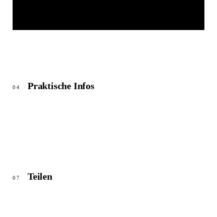
SPECKDRUMM ANSBACH
© OpenStreetMap
Praktische Infos
04
Teilen
07