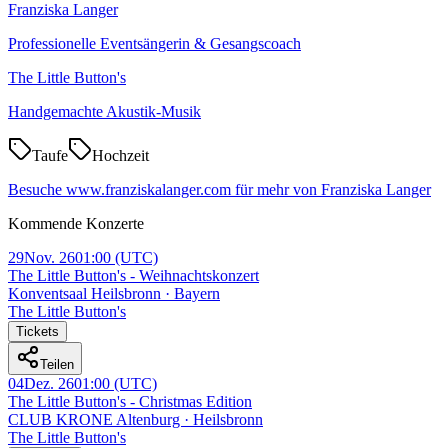
Franziska Langer
Professionelle Eventsängerin & Gesangscoach
The Little Button's
Handgemachte Akustik-Musik
Taufe
Hochzeit
Besuche www.franziskalanger.com für mehr von Franziska Langer
Kommende Konzerte
29
Nov. 26
01:00
(UTC)
The Little Button's - Weihnachtskonzert
Konventsaal Heilsbronn · Bayern
The Little Button's
Tickets
Teilen
04
Dez. 26
01:00
(UTC)
The Little Button's - Christmas Edition
CLUB KRONE Altenburg · Heilsbronn
The Little Button's