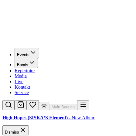
Events
Bands
Repertoire
Media
Live
Kontakt
Service
Mein Bereich
High Hopes (SISKA‘S Element)
- New Album
Dismiss